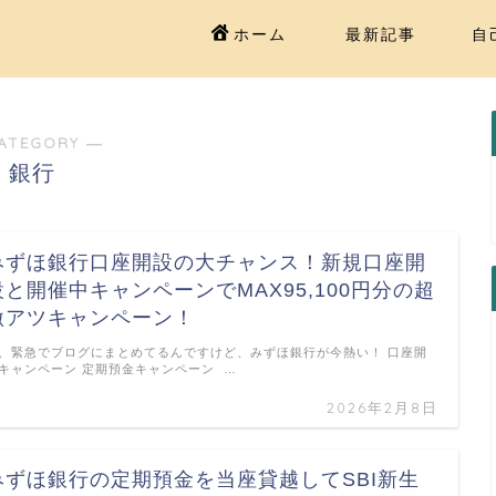
ホーム
最新記事
自
ATEGORY ―
銀行
みずほ銀行口座開設の大チャンス！新規口座開
設と開催中キャンペーンでMAX95,100円分の超
激アツキャンペーン！
、緊急でブログにまとめてるんですけど、みずほ銀行が今熱い！ 口座開
キャンペーン 定期預金キャンペーン …
2026年2月8日
みずほ銀行の定期預金を当座貸越してSBI新生