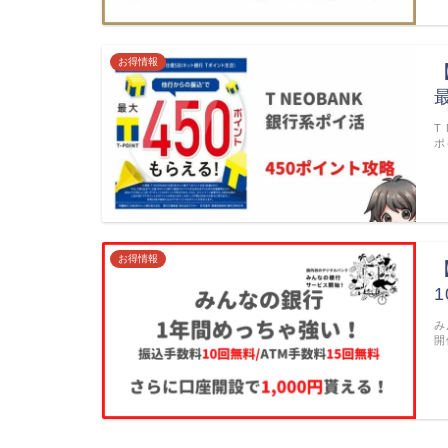
お得情報
T
ポ
お得情報
み
開