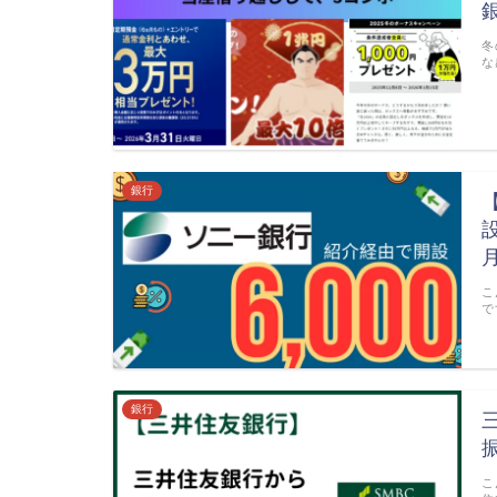
冬
な
銀行
こ
で
銀行
こ