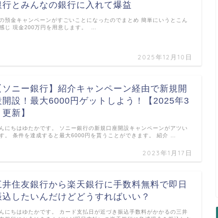
銀行とみんなの銀行に入れて爆益
の預金キャンペーンがすごいことになったのでまとめ 簡単にいうとこん
感じ 現金200万円を用意します。 …
2025年12月10日
【ソニー銀行】紹介キャンペーン経由で新規開
設開設！最大6000円ゲットしよう！【2025年3
月更新】
んにちはゆたかです。 ソニー銀行の新規口座開設キャンペーンがアツい
す。 条件を達成すると最大6000円を貰うことができます。 紹介 …
2023年1月17日
三井住友銀行から楽天銀行に手数料無料で即日
振込したいんだけどどうすればいい？
んにちはゆたかです。 カード支払日が近づき振込手数料がかかるの三井