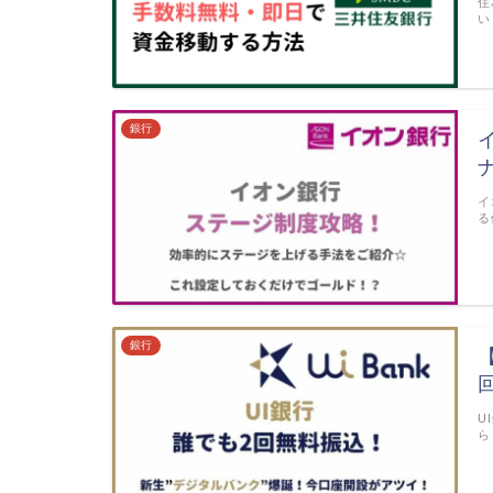
住
い
銀行
イ
る
銀行
U
ら