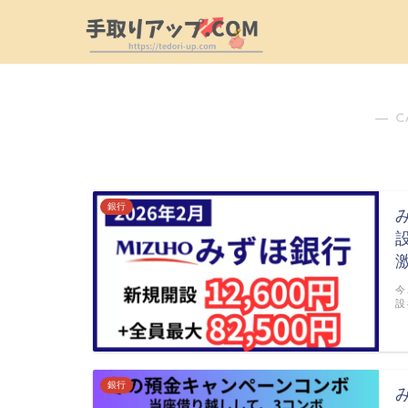
― C
銀行
今
設
銀行