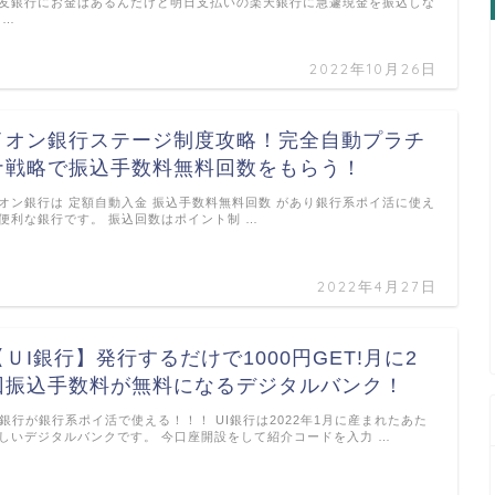
友銀行にお金はあるんだけど明日支払いの楽天銀行に急遽現金を振込しな
 …
2022年10月26日
イオン銀行ステージ制度攻略！完全自動プラチ
ナ戦略で振込手数料無料回数をもらう！
オン銀行は 定額自動入金 振込手数料無料回数 があり銀行系ポイ活に使え
便利な銀行です。 振込回数はポイント制 …
2022年4月27日
【ＵI銀行】発行するだけで1000円GET!月に2
回振込手数料が無料になるデジタルバンク！
I銀行が銀行系ポイ活で使える！！！ UI銀行は2022年1月に産まれたあた
しいデジタルバンクです。 今口座開設をして紹介コードを入力 …