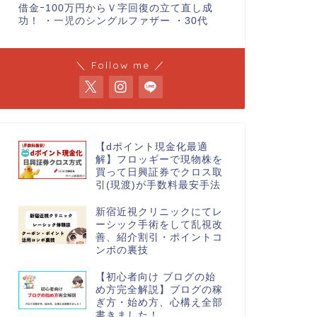
借金ｰ100万円からＶ字回復の立て直し成
功！ ・一児のシングルファザー ・30代
＼ Follow me ／
【dポイント現金化最適
解】フロッギーで現物株を
買って日興証券でクロス取
引(現渡)が手数料最安手法
新宿近視クリニックにてレ
ーシック手術をして乱視改
善、紹介割引・ポイントコ
ンボの裏技
【初心者向け ブログの始
め方完全解説】ブログの稼
ぎ方・始め方、心構え全部
書きました！