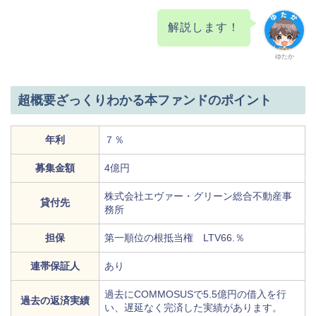
解説します！
ゆたか
超概要ざっくりわかる本ファンドのポイント
年利
７％
募集金額
4億円
株式会社エヴァー・グリーン総合不動産事
貸付先
務所
担保
第一順位の根抵当権 LTV66.％
連帯保証人
あり
過去にCOMMOSUSで5.5億円の借入を行
過去の返済実績
い、遅延なく完済した実績があります。