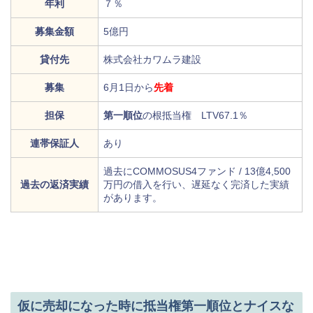
年利
７％
募集金額
5億円
貸付先
株式会社カワムラ建設
募集
6月1日から
先着
担保
第一順位
の根抵当権 LTV67.1％
連帯保証人
あり
過去にCOMMOSUS4ファンド / 13億4,500
過去の返済実績
万円の借入を行い、遅延なく完済した実績
があります。
仮に売却になった時に抵当権第一順位とナイスな