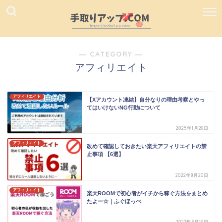
― CATEGORY ―
アフィリエイト
アフィリエイト
【Xアカウント凍結】自分なりの理由考察とやっ
てはいけないNG行動について
2025年1月28日
アフィリエイト
改めて確認しておきたい楽天アフィリエイトの禁
止事項 【6選】
2022年8月20日
アフィリエイト
楽天ROOMで初心者がイチから稼ぐ方法をまとめ
たよー☆｜ふぐほっぺ
2022年5月19日