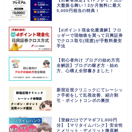
【対象者限定】LYPプレミアムが
大盤振る舞い！2か月無料に最大
5,000円相当の特典！
【dポイント現金化最適解】フロ
ッギーで現物株を買って日興証券
でクロス取引(現渡)が手数料最安
手法
【初心者向け ブログの始め方完
全解説】ブログの稼ぎ方・始め
方、心構え全部書きました！
新宿近視クリニックにてレーシッ
ク手術をして乱視改善、紹介割
引・ポイントコンボの裏技
【登録だけでアマギフ1,000円
分】【マリタイムバンク】安全性
とメリット・デメリット徹底解