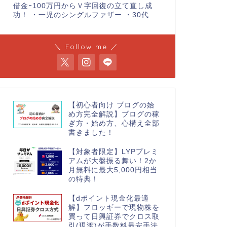
借金ｰ100万円からＶ字回復の立て直し成
功！ ・一児のシングルファザー ・30代
＼ Follow me ／
【初心者向け ブログの始
め方完全解説】ブログの稼
ぎ方・始め方、心構え全部
書きました！
【対象者限定】LYPプレミ
アムが大盤振る舞い！2か
月無料に最大5,000円相当
の特典！
【dポイント現金化最適
解】フロッギーで現物株を
買って日興証券でクロス取
引(現渡)が手数料最安手法