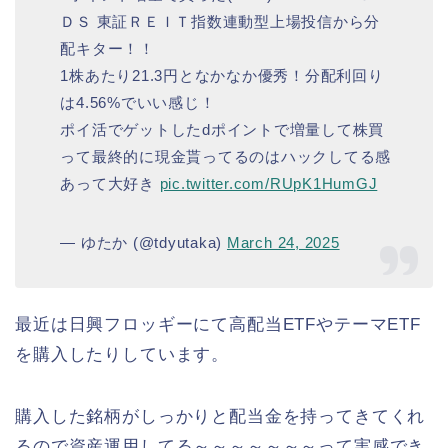
ＤＳ 東証ＲＥＩＴ指数連動型上場投信から分
配キター！！
1株あたり21.3円となかなか優秀！分配利回り
は4.56%でいい感じ！
ポイ活でゲットしたdポイントで増量して株買
って最終的に現金貰ってるのはハックしてる感
あって大好き
pic.twitter.com/RUpK1HumGJ
— ゆたか (@tdyutaka)
March 24, 2025
最近は日興フロッギーにて高配当ETFやテーマETF
を購入したりしています。
購入した銘柄がしっかりと配当金を持ってきてくれ
るので資産運用してる～～～～～～～って実感でき