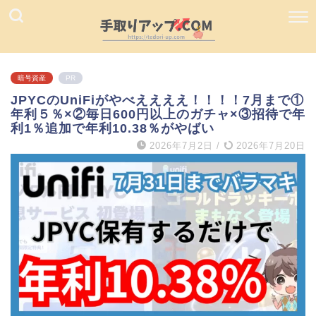
暗号資産
PR
JPYCのUniFiがやべええええ！！！！7月まで①
年利５％×②毎日600円以上のガチャ×③招待で年
利1％追加で年利10.38％がやばい
2026年7月2日
/
2026年7月20日