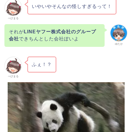
いやいやそんなの怪しすぎるって！
べびまる
それが
LINEヤフー株式会社のグループ
会社
できちんとした会社ぽいよ
ゆたか
ふぇ！？
べびまる