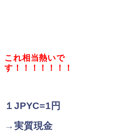
これ相当熱いで
す！！！！！！！
１JPYC=1円
→実質現金