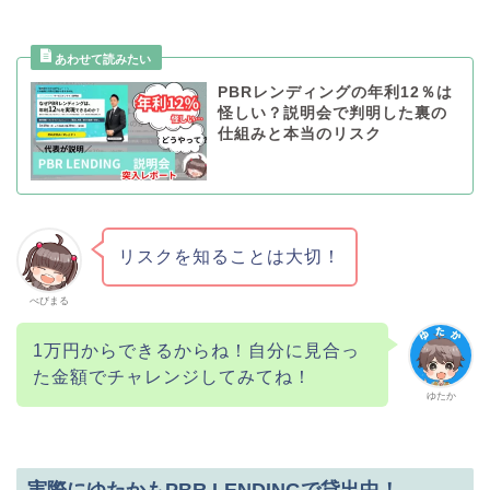
PBRレンディングの年利12％は
怪しい？説明会で判明した裏の
仕組みと本当のリスク
リスクを知ることは大切！
べびまる
1万円からできるからね！自分に見合っ
た金額でチャレンジしてみてね！
ゆたか
実際にゆたかもPBR LENDINGで貸出中！