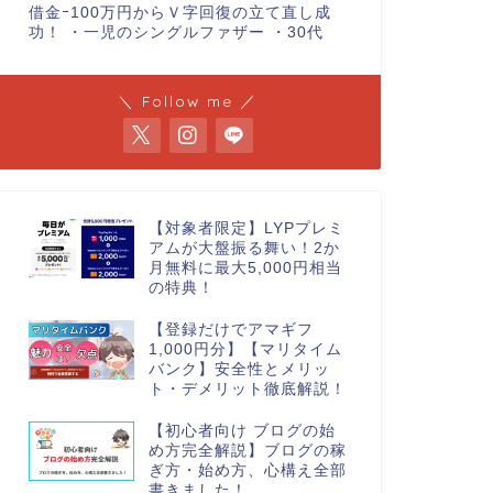
借金ｰ100万円からＶ字回復の立て直し成
功！ ・一児のシングルファザー ・30代
＼ Follow me ／
【対象者限定】LYPプレミ
アムが大盤振る舞い！2か
月無料に最大5,000円相当
の特典！
【登録だけでアマギフ
1,000円分】【マリタイム
バンク】安全性とメリッ
ト・デメリット徹底解説！
【初心者向け ブログの始
め方完全解説】ブログの稼
ぎ方・始め方、心構え全部
書きました！