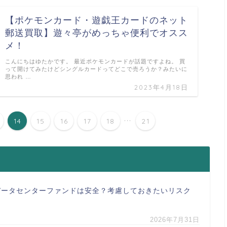
【ポケモンカード・遊戯王カードのネット
郵送買取】遊々亭がめっちゃ便利でオスス
メ！
こんにちはゆたかです。 最近ポケモンカードが話題ですよね。 買
って開けてみたけどシングルカードってどこで売ろうか？みたいに
思われ …
2023年4月18日
...
14
15
16
17
18
21
データセンターファンドは安全？考慮しておきたいリスク
2026年7月31日