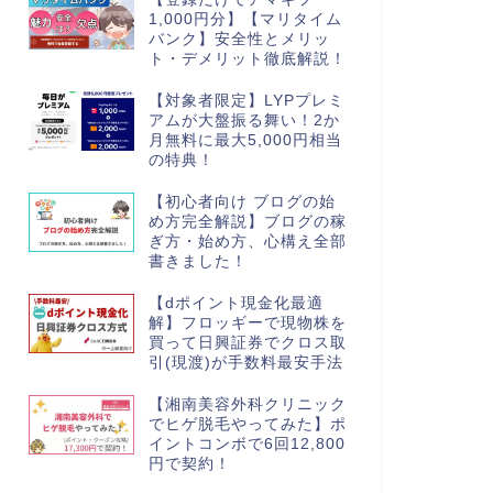
1,000円分】【マリタイム
バンク】安全性とメリッ
クラファン投資
【登録＋アンケ
ト・デメリット徹底解説！
産クラファンT'
【対象者限定】LYPプレミ
は？
アムが大盤振る舞い！2か
月無料に最大5,000円相当
こんにちはゆたかです。 
の特典！
レットキャンペーンを開
【初心者向け ブログの始
め方完全解説】ブログの稼
ぎ方・始め方、心構え全部
next
書きました！
【dポイント現金化最適
解】フロッギーで現物株を
買って日興証券でクロス取
引(現渡)が手数料最安手法
【湘南美容外科クリニック
でヒゲ脱毛やってみた】ポ
イントコンボで6回12,800
円で契約！