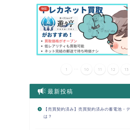
物販
...
1
10
11
12
13
最新投稿
【売買契約済み】売買契約済みの蓄電池・
は？