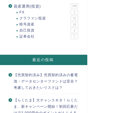
【センス・オ
資産運用(投資)
108
認しておきた
FX
2
こんにちはゆたかです。
クラファン投資
70
ス・オーナーズが盛り上
う …
暗号資産
19
自己投資
9
証券会社
7
暗号資産
【HyperLen
のHYPEがも
最近の投稿
国内企業の運
こんにちはゆたかです
【売買契約済み】売買契約済みの蓄電
「hyperlendin
した …
池・データセンターファンドは安全？
考慮しておきたいリスクは？
クラファン投資
【トーチーズ
【らくたま】大チャンスキタ！らくた
る旨味は？安
ま、新キャンペーン開始！初回応募だ
けで2,000円分のポイントがもらえる