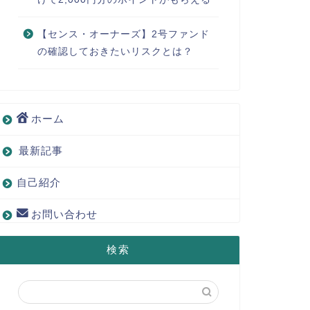
こんにちはゆたかです
ファンドを公開しまし
が入って …
【センス・オーナーズ】2号ファンド
の確認しておきたいリスクとは？
クラファン投資
【想定利回り1
「SENSE 
ホーム
ンス・トラス
最新記事
底解説
注目の新クラファンサ
自己紹介
た！ 2026年7月7
プラットフ …
お問い合わせ
クラファン投資
不動産クラファ
検索
の？強みは？
こんな人って多いと思
もちろんリスクある投
利 …