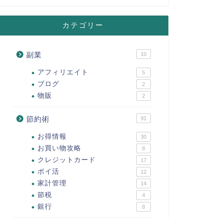
カテゴリー
クラファン投資
【売買契約済
データセンタ
おきたいリス
副業
10
こんにちはゆたかです
アフィリエイト
5
ングに対して積極的に
ブログ
2
済み」物 …
物販
2
節約術
91
クラファン投資
【らくたま】
お得情報
新キャンペー
30
お買い物攻略
8
2,000円分
クレジットカード
17
こんにちは、ゆたかで
ポイ活
12
型キャンペーンが始ま
動産ク …
家計管理
14
節税
4
銀行
8
クラファン投資