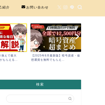
己紹介
お問い合わせ
証券会社
自己投資
り換えで最大
【2025年8月最新版】暗号資産・仮
【湘南美容外
がもらえる...
想通貨を無料でもらえ...
毛やってみた】
検索