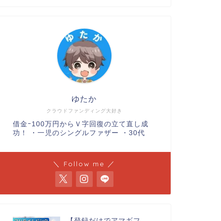
暗号資産
JPYCのUni
まで①年利５％
ャ×③招待で年
やばい
ゆたか
これ相当熱いです！！！
クラウドファンディング大好き
ておくだけで… 年利5％
借金ｰ100万円からＶ字回復の立て直し成
功！ ・一児のシングルファザー ・30代
クラファン投資
【7月】不動
新規登録＆投
＼ Follow me ／
ありがたいことに当ブ
ただく機会が増えまし
含めま …
【登録だけでアマギフ