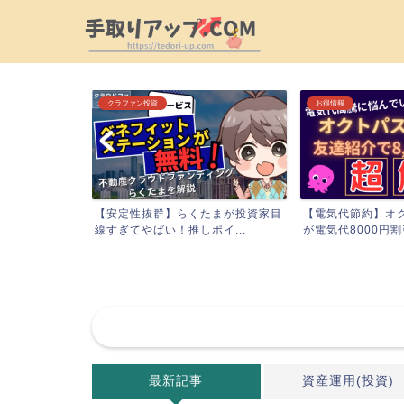
クラファン投資
お得情報
,000円分】
【安定性抜群】らくたまが投資家目
【電気代節約】オ
..
線すぎてやばい！推しポイ...
が電気代8000円割引
最新記事
資産運用(投資)