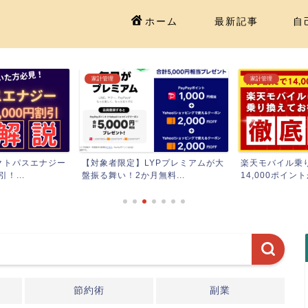
ホーム
最新記事
自
家計管理
家計管理
クトパスエナジー
【対象者限定】LYPプレミアムが大
楽天モバイル乗
！...
盤振る舞い！2か月無料...
14,000ポイント
節約術
副業