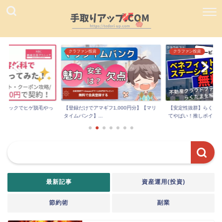
クラファン投資
クラファン投資
リニックでヒゲ脱毛やっ
【登録だけでアマギフ1,000円分】【マリ
【安定性抜群】らくた
..
タイムバンク】...
てやばい！推しポイ...
最新記事
資産運用(投資)
節約術
副業