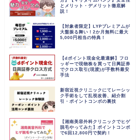
分】【マリタイムバンク】安全性
とメリット・デメリット徹底解
説！
【対象者限定】LYPプレミアムが
大盤振る舞い！2か月無料に最大
5,000円相当の特典！
【dポイント現金化最適解】フロ
ッギーで現物株を買って日興証券
でクロス取引(現渡)が手数料最安
手法
新宿近視クリニックにてレーシッ
ク手術をして乱視改善、紹介割
引・ポイントコンボの裏技
【湘南美容外科クリニックでヒゲ
脱毛やってみた】ポイントコンボ
で6回12,800円で契約！