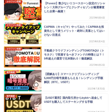
クラファン投資
【Fuvest】数少ないリコースローン設定のソシャ
レン！大和グループとクレディセゾンが厳選審査
した企業へ融資！
2025年8月6日
クラファン投資
CAPIMA（キャピマ）やってみた！CAPIMAを投
資先として使うメリット・絶対に見落としてはい
けない注意点
2025年8月4日
クラファン投資
不動産クラウドファンディングTOMOTAQU（ト
モタク）で投資するべきファンドの特徴とは？！
5年超えの運営で元本割れ０！徹底解説
2025年8月2日
暗号資産
【図解あり】スマートクリプトレンディング
5,000円分暗号資産もらえる！レンディング手順
解説（BTC、USDT）
2025年7月30日
暗号資産
【USDT運用】国内取引所からbybitへ送金して
USDTを購入してステーキングする手順