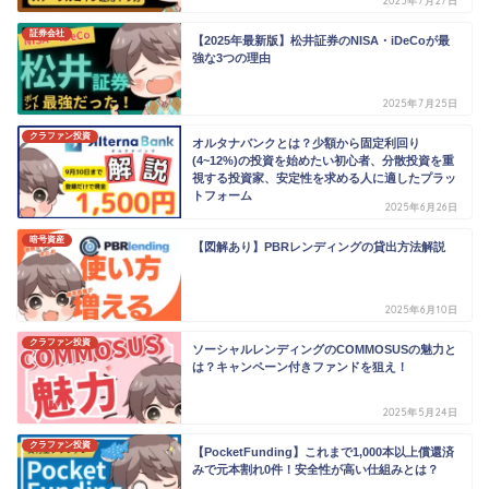
2025年7月27日
証券会社
【2025年最新版】松井証券のNISA・iDeCoが最
強な3つの理由
2025年7月25日
クラファン投資
オルタナバンクとは？少額から固定利回り
(4~12%)の投資を始めたい初心者、分散投資を重
視する投資家、安定性を求める人に適したプラッ
トフォーム
2025年6月26日
暗号資産
【図解あり】PBRレンディングの貸出方法解説
2025年6月10日
クラファン投資
ソーシャルレンディングのCOMMOSUSの魅力と
は？キャンペーン付きファンドを狙え！
2025年5月24日
クラファン投資
【PocketFunding】これまで1,000本以上償還済
みで元本割れ0件！安全性が高い仕組みとは？