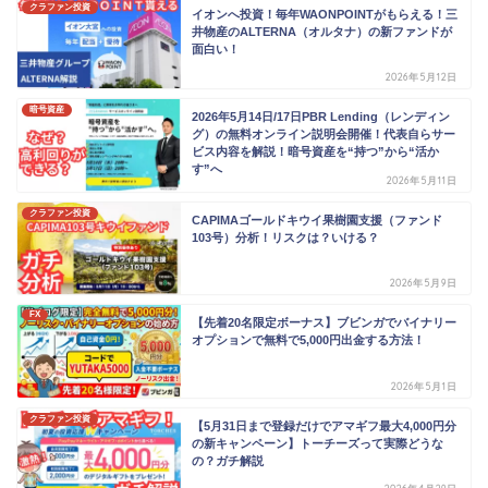
クラファン投資
イオンへ投資！毎年WAONPOINTがもらえる！三
井物産のALTERNA（オルタナ）の新ファンドが
面白い！
2026年5月12日
暗号資産
2026年5月14日/17日PBR Lending（レンディン
グ）の無料オンライン説明会開催！代表自らサー
ビス内容を解説！暗号資産を“持つ”から“活か
す”へ
2026年5月11日
クラファン投資
CAPIMAゴールドキウイ果樹園支援（ファンド
103号）分析！リスクは？いける？
2026年5月9日
FX
【先着20名限定ボーナス】ブビンガでバイナリー
オプションで無料で5,000円出金する方法！
2026年5月1日
クラファン投資
【5月31日まで登録だけでアマギフ最大4,000円分
の新キャンペーン】トーチーズって実際どうな
の？ガチ解説