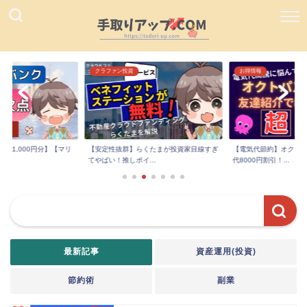
クラファン投資
お得情報
フ1,000円分】【マリ
【安定性抜群】らくたまが投資家目線すぎ
【電気代節約】オクト
てやばい！推しポイ...
代8000円割引！...
最新記事
資産運用(投資)
節約術
副業