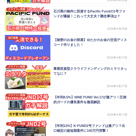
2026年4月29日
クラファン投資
石川県の物件に投資するPacific Fundの1号ファ
ンドが爆誕！これって大丈夫？懸念事項は？
2026年4月29日
自己投資
【秘密のお金の部屋】ゆたかのお金の交流ディス
コード作りました！
2026年4月27日
クラファン投資
事業投資型クラウドファンディングのミラリタっ
てなに？
2026年4月27日
クラファン投資
【年利8.5%】NINE FUND Vol.17が激アツ！圧倒
的ガードの優良案件を徹底解説
2026年4月17日
クラファン投資
【年利12%】K-FUND2号ファンドは激アツ？出
口確定の超短期案件に100万円突撃！