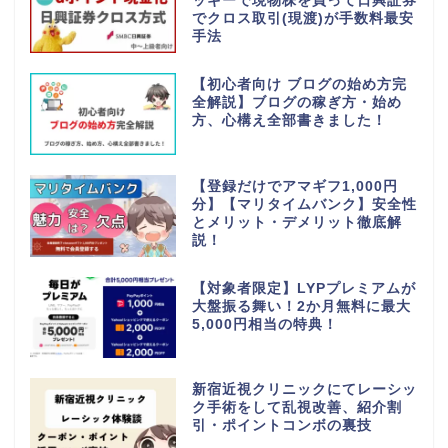
ッギーで現物株を買って日興証券
でクロス取引(現渡)が手数料最安
手法
【初心者向け ブログの始め方完
全解説】ブログの稼ぎ方・始め
方、心構え全部書きました！
【登録だけでアマギフ1,000円
分】【マリタイムバンク】安全性
とメリット・デメリット徹底解
説！
【対象者限定】LYPプレミアムが
大盤振る舞い！2か月無料に最大
5,000円相当の特典！
新宿近視クリニックにてレーシッ
ク手術をして乱視改善、紹介割
引・ポイントコンボの裏技